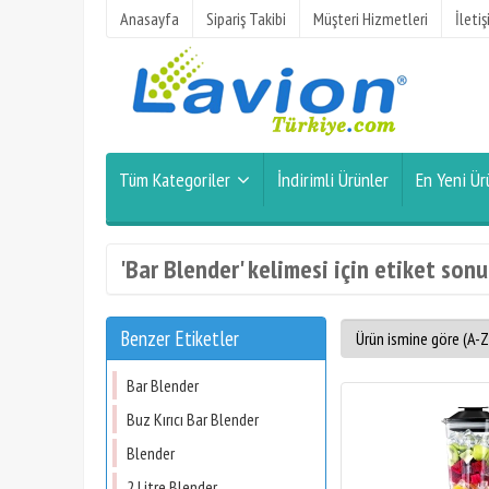
Anasayfa
Sipariş Takibi
Müşteri Hizmetleri
İleti
Tüm Kategoriler
İndirimli Ürünler
En Yeni Ür
'Bar Blender' kelimesi için etiket sonu
Benzer Etiketler
Bar Blender
Buz Kırıcı Bar Blender
Blender
2 Litre Blender