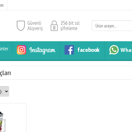
şim
ünler
çları