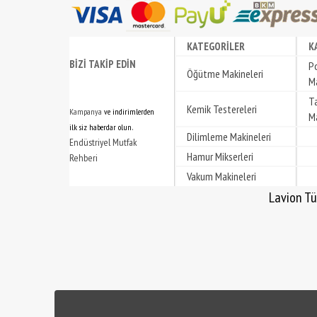
KATEGORİLER
K
BİZİ TAKİP EDİN
P
Öğütme Makineleri
Ma
T
Kemik Testereleri
Kampanya
ve indirimlerden
Ma
.
ilk siz haberdar olun
Dilimleme Makineleri
Endüstriyel Mutfak
Hamur Mikserleri
Rehberi
Vakum Makineleri
Lavion Türkiye | Lavion Türkiye