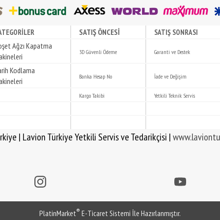
SATIŞ ÖNCESİ
ATEGORİLER
SATIŞ SONRASI
oşet Ağzı Kapatma
3D Güvenli Ödeme
Garanti ve Destek
kineleri
arih Kodlama
Banka Hesap No
İade ve Değişim
kineleri
Kargo Takibi
Yetkili Teknik Servis
 Yetkili Servis ve Tedarikçisi |
www.laviontu
®
PlatinMarket
E-Ticaret Sistemi
İle Hazırlanmıştır.