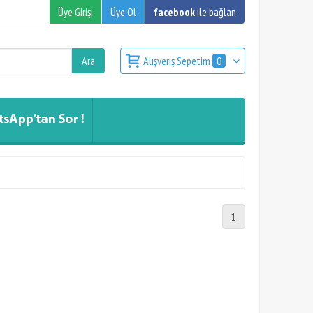
Üye Girişi
Üye Ol
facebook
ile bağlan
Alışveriş Sepetim
0
1