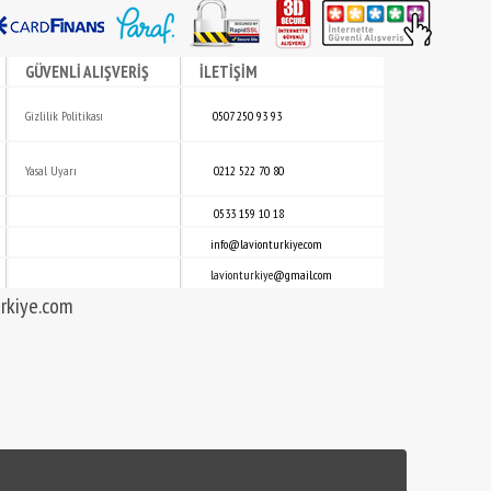
GÜVENLİ ALIŞVERİŞ
İLETİŞİM
Gizlili
k
Politikası
0507 250 93 93
Yasal Uyarı
0212 522 70 80
0533 159 10 18
info@lavionturkiye.com
lavionturkiye
@gmail.com
rkiye.com