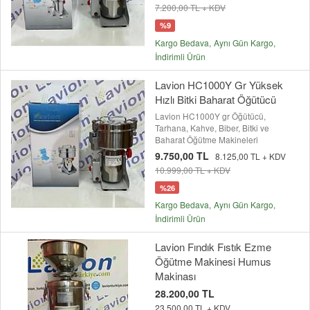
7.200,00 TL + KDV
%9
Kargo Bedava
Aynı Gün Kargo
İndirimli Ürün
Lavion HC1000Y Gr Yüksek
Hızlı Bitki Baharat Öğütücü
Lavion HC1000Y gr Öğütücü,
Tarhana, Kahve, Biber, Bitki ve
Baharat Öğütme Makineleri
9.750,00 TL
8.125,00 TL + KDV
10.999,00 TL + KDV
%26
Kargo Bedava
Aynı Gün Kargo
İndirimli Ürün
Lavion Fındık Fıstık Ezme
Öğütme Makinesi Humus
Makinası
28.200,00 TL
23.500,00 TL + KDV