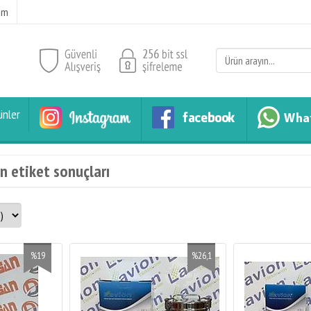
şim
ünler
n etiket sonuçları
%19
%26,1