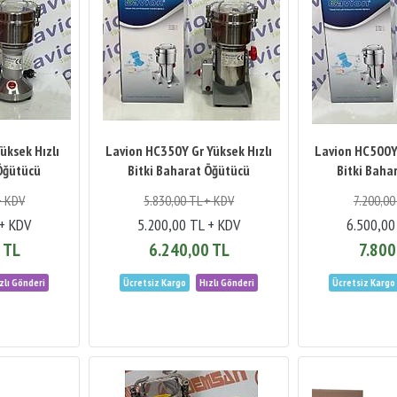
üksek Hızlı
Lavion HC350Y Gr Yüksek Hızlı
Lavion HC500Y 
 Öğütücü
Bitki Baharat Öğütücü
Bitki Baha
+ KDV
5.830,00 TL + KDV
7.200,00
 + KDV
5.200,00 TL + KDV
6.500,00
 TL
6.240,00 TL
7.800