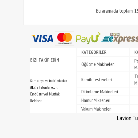
Bu aramada toplam
1
KATEGORİLER
K
BİZİ TAKİP EDİN
P
Öğütme Makineleri
Ma
T
Kemik Testereleri
Kampanya
ve indirimlerden
Ma
.
ilk siz haberdar olun
Dilimleme Makineleri
Endüstriyel Mutfak
Hamur Mikserleri
Rehberi
Vakum Makineleri
Lavion Türkiye | Lavion Türkiye