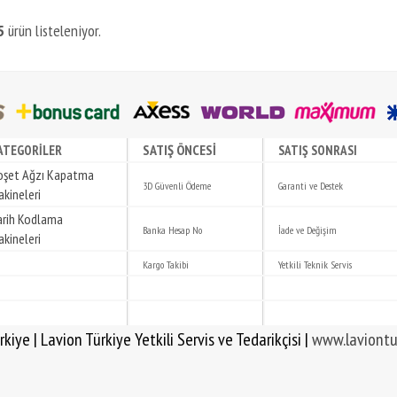
5
ürün listeleniyor.
SATIŞ ÖNCESİ
ATEGORİLER
SATIŞ SONRASI
oşet Ağzı Kapatma
3D Güvenli Ödeme
Garanti ve Destek
kineleri
arih Kodlama
Banka Hesap No
İade ve Değişim
kineleri
Kargo Takibi
Yetkili Teknik Servis
 Yetkili Servis ve Tedarikçisi |
www.laviontu