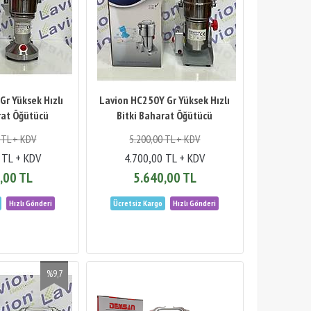
Gr Yüksek Hızlı
Lavion HC250Y Gr Yüksek Hızlı
rat Öğütücü
Bitki Baharat Öğütücü
 TL + KDV
5.200,00 TL + KDV
 TL + KDV
4.700,00 TL + KDV
,00 TL
5.640,00 TL
%9,7