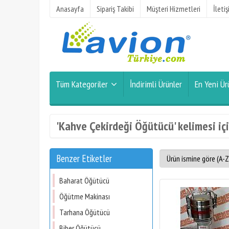
Anasayfa
Sipariş Takibi
Müşteri Hizmetleri
İleti
Tüm Kategoriler
İndirimli Ürünler
En Yeni Ür
'Kahve Çekirdeği Öğütücü' kelimesi içi
Benzer Etiketler
Baharat Öğütücü
Öğütme Makinası
Tarhana Öğütücü
Biber Öğütücü