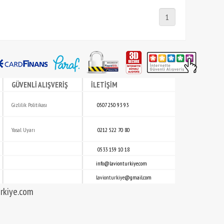
1
GÜVENLİ ALIŞVERİŞ
İLETİŞİM
Gizlili
k
Politikası
0507 250 93 93
Yasal Uyarı
0212 522 70 80
0533 159 10 18
info@lavionturkiye.com
lavionturkiye
@gmail.com
rkiye.com