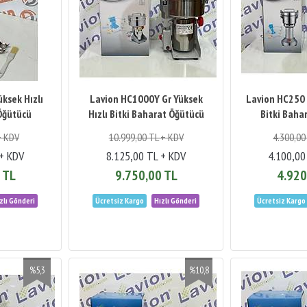
ksek Hızlı
Lavion HC1000Y Gr Yüksek
Lavion HC250 
 Öğütücü
Hızlı Bitki Baharat Öğütücü
Bitki Baha
+ KDV
10.999,00 TL + KDV
4.300,00
 + KDV
8.125,00 TL + KDV
4.100,00
 TL
9.750,00 TL
4.920
%5,3
%10,8