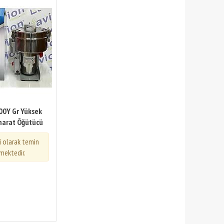
00Y Gr Yüksek
aharat Öğütücü
i olarak temin
mektedir.