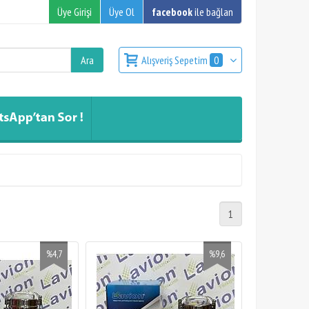
Üye Girişi
Üye Ol
facebook
ile bağlan
Alışveriş Sepetim
0
1
%4,7
%9,6