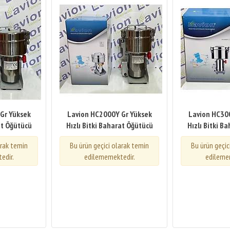
Gr Yüksek
Lavion HC2000Y Gr Yüksek
Lavion HC30
at Öğütücü
Hızlı Bitki Baharat Öğütücü
Hızlı Bitki B
arak temin
Bu ürün geçici olarak temin
Bu ürün geçic
edir.
edilememektedir.
edileme