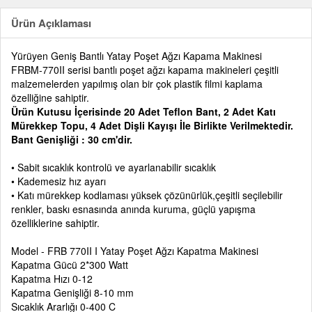
Ürün Açıklaması
Yürüyen Geniş Bantlı Yatay Poşet Ağzı Kapama Makinesi
FRBM-770II serisi bantlı poşet ağzı kapama makineleri çeşitli
malzemelerden yapılmış olan bir çok plastik filmi kaplama
özelliğine sahiptir.
Ürün Kutusu İçerisinde 20 Adet Teflon Bant, 2 Adet Katı
Mürekkep Topu, 4 Adet Dişli Kayışı İle Birlikte Verilmektedir.
Bant Genişliği : 30 cm'dir.
• Sabit sıcaklık kontrolü ve ayarlanabilir sıcaklık
• Kademesiz hız ayarı
• Katı mürekkep kodlaması yüksek çözünürlük,çeşitli seçilebilir
renkler, baskı esnasında anında kuruma, güçlü yapışma
özelliklerine sahiptir.
Model - FRB 770II I Yatay Poşet Ağzı Kapatma Makinesi
Kapatma Gücü 2*300 Watt
Kapatma Hızı 0-12
Kapatma Genişliği 8-10 mm
Sıcaklık Ararlığı 0-400 C