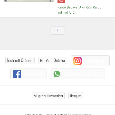
%9
Kargo Bedava
Aynı Gün Kargo
İndirimli Ürün
1
/ 1
İndirimli Ürünler
En Yeni Ürünler
Müşteri Hizmetleri
İletişim
®
PlatinMarket
E-Ticaret Sistemi
İle Hazırlanmıştır.