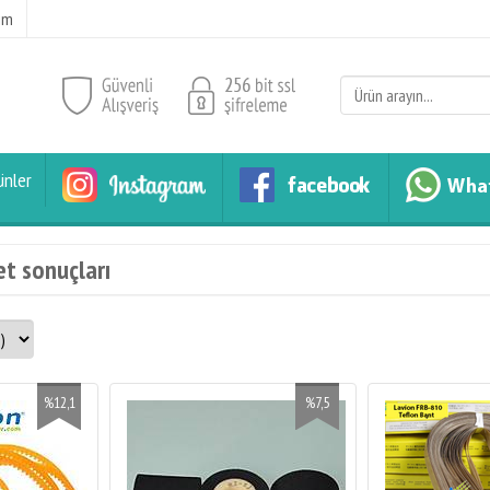
şim
ünler
et sonuçları
%12,1
%7,5