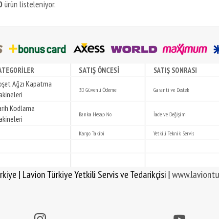
0
ürün listeleniyor.
SATIŞ ÖNCESİ
ATEGORİLER
SATIŞ SONRASI
oşet Ağzı Kapatma
3D Güvenli Ödeme
Garanti ve Destek
kineleri
arih Kodlama
Banka Hesap No
İade ve Değişim
kineleri
Kargo Takibi
Yetkili Teknik Servis
 Yetkili Servis ve Tedarikçisi |
www.laviontu