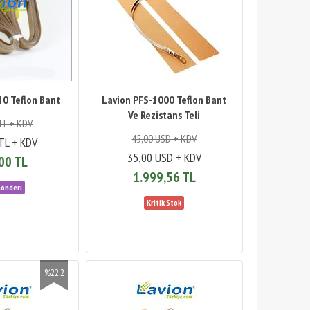
10 Teflon Bant
Lavion PFS-1000 Teflon Bant
Ve Rezistans Teli
TL + KDV
45,00 USD + KDV
TL + KDV
35,00 USD + KDV
00 TL
1.999,56 TL
%22,2