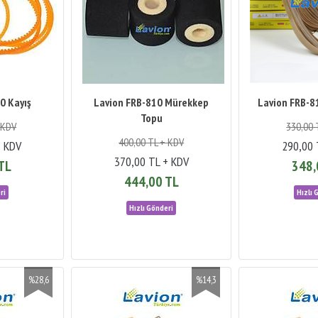
0 Kayış
Lavion FRB-810 Mürekkep
Lavion FRB-8
Topu
 KDV
330,00 
400,00 TL + KDV
+ KDV
290,00 
370,00 TL + KDV
TL
348,
444,00 TL
%28,6
%14,3