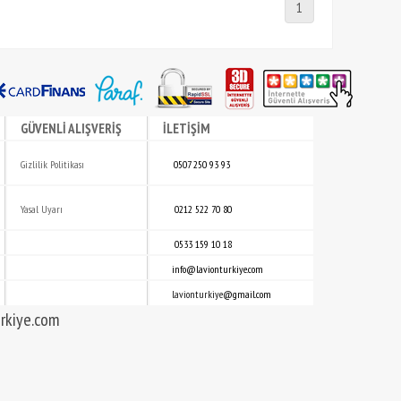
1
GÜVENLİ ALIŞVERİŞ
İLETİŞİM
Gizlili
k
Politikası
0507 250 93 93
Yasal Uyarı
0212 522 70 80
0533 159 10 18
info@lavionturkiye.com
lavionturkiye
@gmail.com
rkiye.com