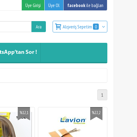
Üye Girişi
Üye Ol
facebook
ile bağlan
Alışveriş Sepetim
0
1
%12,1
%22,2