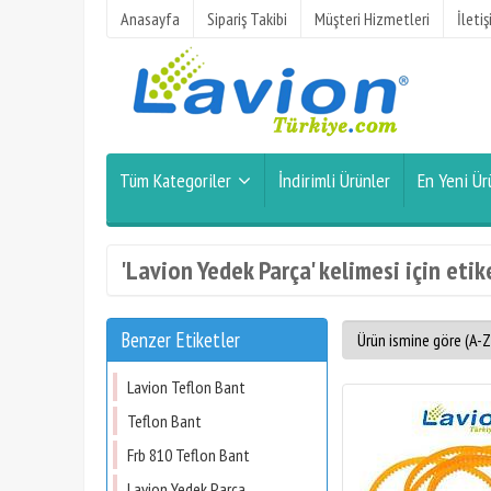
Anasayfa
Sipariş Takibi
Müşteri Hizmetleri
İleti
Tüm Kategoriler
İndirimli Ürünler
En Yeni Ür
'Lavion Yedek Parça' kelimesi için etik
Benzer Etiketler
Lavion Teflon Bant
Teflon Bant
Frb 810 Teflon Bant
Lavion Yedek Parça