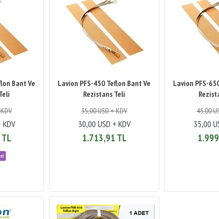
lon Bant Ve
Lavion PFS-450 Teflon Bant Ve
Lavion PFS-650
Teli
Rezistans Teli
Rezist
 KDV
35,00 USD + KDV
45,00 U
+ KDV
30,00 USD + KDV
35,00 U
 TL
1.713,91 TL
1.999