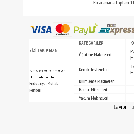
Bu aramada toplam
1
KATEGORİLER
K
BİZİ TAKİP EDİN
P
Öğütme Makineleri
Ma
T
Kemik Testereleri
Kampanya
ve indirimlerden
Ma
.
ilk siz haberdar olun
Dilimleme Makineleri
Endüstriyel Mutfak
Hamur Mikserleri
Rehberi
Vakum Makineleri
Lavion Türkiye | Lavion Türkiye