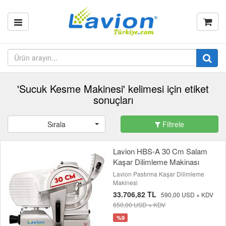
'Sucuk Kesme Makinesi' kelimesi için etiket
sonuçları
Sırala
Filtrele
Lavion HBS-A 30 Cm Salam
Kaşar Dilimleme Makinası
Lavion Pastırma Kaşar Dilimleme
Makinesi
33.706,82 TL
590,00 USD + KDV
650,00 USD + KDV
%9